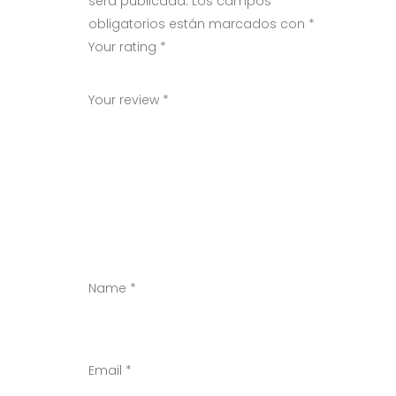
será publicada.
Los campos
obligatorios están marcados con
*
Your rating
*
1
2
3
4
5
Your review
*
Name
*
Email
*