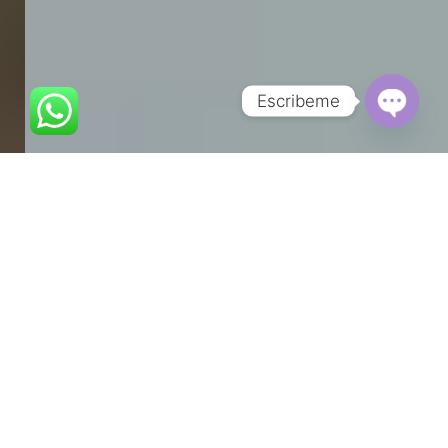
Escribeme
Open
chaty
¿QUÉ OFRECEMOS
?
Pandora está formada por
un grupo de profesionales